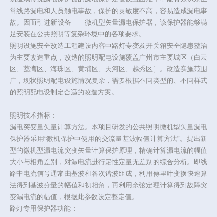
常线路漏电和人员触电事故，保护的灵敏度不高，容易造成漏电事
故。因而引进新设备——微机型矢量漏电保护器，该保护器能够满
足安装在公共照明等复杂环境中的各项要求。
照明设施安全改造工程建设内容中路灯专变及开关箱安全隐患整治
为主要改造重点，改造的照明配电设施覆盖广州市主要城区（白云
区、荔湾区、海珠区、黄埔区、天河区、越秀区）。改造实施范围
广，现状照明配电设施情况复杂，需要根据不同类型的、不同样式
的照明配电设制定合适的改造方案。
照明技术指标：
漏电突变量矢量计算方法。本项目研发的公共照明微机型矢量漏电
保护器采用“微机保护中使用的交流量基波幅值计算方法”。提出新
型的微机型漏电流突变矢量计算保护原理，精确计算漏电流的幅值
大小与相角差别，对漏电流进行定性定量无差别的综合分析。即线
路中电流信号通常由基波和各次谐波组成，利用傅里叶变换快速算
法得到基波分量的幅值和初相角，再利用余弦定理计算得到故障突
变漏电流的幅值，根据此参数设定整定值。
路灯专用保护器功能：