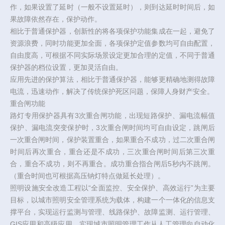
作，如果设置了延时（一般不设置延时），则到达延时时间后，如
果故障依然存在，保护动作。
相比于普通保护器，创新性的将各项保护功能集成在一起，避免了
资源浪费，同时功能更加全面，各项保护定值参数均可自由配置，
自由度高，可根据不同实际场景设定更加合理的定值，不同于普通
保护器的档位设置，更加灵活自由。
应用先进的保护算法，相比于普通保护器，能够更精确地测得故障
电流，迅速动作，解决了传统保护死区问题，保障人身财产安全。
重合闸功能
路灯专用保护器具有3次重合闸功能，出现短路保护、漏电流幅值
保护、漏电流突变保护时，3次重合闸时间均可自由设定，跳闸后
一次重合闸时间，保护装置重合，如果重合不成功，过二次重合闸
时间后再次重合，重合还是不成功，三次重合闸时间后第三次重
合，重合不成功，则不再重合。成功重合指合闸后5秒内不跳闸。
（重合时间也可根据高压钠灯特点做延长处理）。
照明设施安全改造工程以“全面监控、安全保护、高效运行”为主要
目标，以城市照明安全管理系统为载体，构建一个一体化的信息支
撑平台，实现运行监测与管理、线路保护、故障监测、运行管理、
GIS应用和高级应用，实现城市照明管理工作从人工管理向自动化