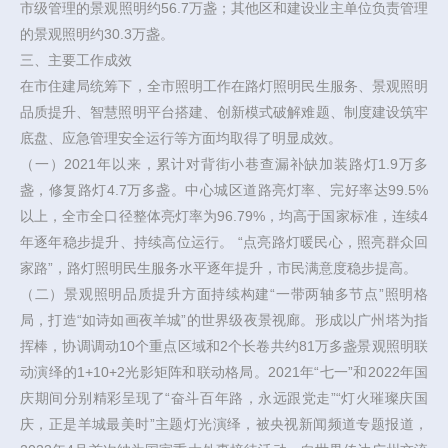
市级管理的景观照明约56.7万盏；其他区和建设业主单位负责管理
的景观照明约30.3万盏。
三、主要工作成效
在市住建局统筹下，全市照明工作在路灯照明民生服务、景观照明
品质提升、智慧照明平台搭建、创新模式破解难题、制度建设筑牢
底盘、应急管理安全运行等方面均取得了明显成效。
（一）2021年以来，累计对背街小巷查漏补缺加装路灯1.9万多
盏，修复路灯4.7万多盏。中心城区道路亮灯率、完好率达99.5%
以上，全市全口径整体亮灯率为96.79%，均高于国家标准，连续4
年逐年稳步提升、持续高位运行。 “点亮路灯暖民心，照亮群众回
家路”，路灯照明民生服务水平逐年提升，市民满意度稳步提高。
（二）景观照明品质提升方面持续构建“一带两轴多节点”照明格
局，打造“如诗如画夜羊城”的世界级夜景视廊。形成以广州塔为指
挥棒，协调调动10个重点区域和2个长卷共约81万多盏景观照明联
动演绎的1+10+2光影矩阵和联动格局。2021年“七一”和2022年国
庆期间分别精彩呈现了“奋斗百年路，永远跟党走”“灯火璀璨庆国
庆，正是羊城最美时”主题灯光演绎，被央视新闻频道专题报道，