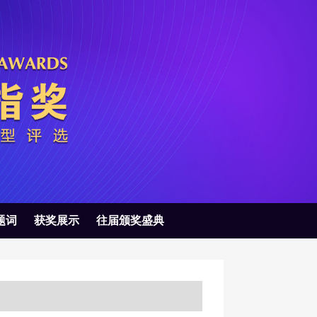
题词
获奖展示
往届颁奖盛典