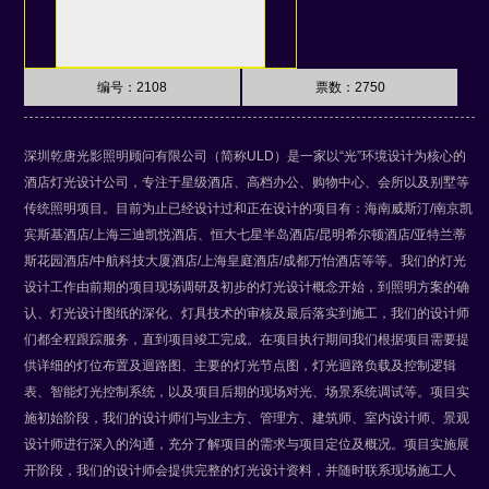
编号：2108
票数：
2750
深圳乾唐光影照明顾问有限公司（简称ULD）是一家以“光”环境设计为核心的
酒店灯光设计公司，专注于星级酒店、高档办公、购物中心、会所以及别墅等
传统照明项目。目前为止已经设计过和正在设计的项目有：海南威斯汀/南京凯
宾斯基酒店/上海三迪凯悦酒店、恒大七星半岛酒店/昆明希尔顿酒店/亚特兰蒂
斯花园酒店/中航科技大厦酒店/上海皇庭酒店/成都万怡酒店等等。我们的灯光
设计工作由前期的项目现场调研及初步的灯光设计概念开始，到照明方案的确
认、灯光设计图纸的深化、灯具技术的审核及最后落实到施工，我们的设计师
们都全程跟踪服务，直到项目竣工完成。在项目执行期间我们根据项目需要提
供详细的灯位布置及迴路图、主要的灯光节点图，灯光迴路负载及控制逻辑
表、智能灯光控制系统，以及项目后期的现场对光、场景系统调试等。项目实
施初始阶段，我们的设计师们与业主方、管理方、建筑师、室内设计师、景观
设计师进行深入的沟通，充分了解项目的需求与项目定位及概况。项目实施展
开阶段，我们的设计师会提供完整的灯光设计资料，并随时联系现场施工人