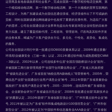
运营商及各地各级政府和社会客户，完成全国第一个数字程控电话交换网、第
一个模拟移动电话网、第一个数字移动电话网、第一个大规模的宽带互联网的
工程设计，为将广东建设成为全国信息通信强省、经济强省作出了不可或缺的
贡献；同时在国家级通信网络建设中也发挥了重要的支撑作用。为适应广大客
户的需求，公司在全国通信设计业界率先提出向专家咨询型企业转型的目标并
努力实践，建立了覆盖招标代理、工程咨询、管理咨询、IT咨询及其软件开发
的业务体系，竭诚为广大客户提供全方位、多元化、个性化、差异化、集成化
的服务。
公司在全国设计同行中第一批通过ISO9000质量体系认证，2009年通过质量/
环境/职业健康安全（三标一体）认证，2011年通过软件能力成熟度模型CMMI
－3级认证。2002年以来，公司连续多年位居“全国百强勘察设计企业”前列，
并被国家工商行政管理局授予“全国守合同重信用企业”，广东省人民政府授
予“省级先进企业”、广东省首批“纳税信用A级纳税人”等荣誉称号。2005年，荣
膺信息产业部“全国通信行业用户满意企业”称号，2011年荣获广东省质量协会
颁发的“广东省用户满意企业”称号，2005－2009年，连续四年被广东省联合
会、企业家协会评为“广东省诚信示范企业”。2008年首批通过全国“高新技术企
业”的重新认定，2010年获得“广东省创新百强企业”、“广州市重点软件企业”称
号, 2011年被认定为广东省“软件和集成电路设计100强培育企业”、“广州市创
新型企业”，2012年被认定为“中国软件和信息服务业AAA级企业”、“广东省创