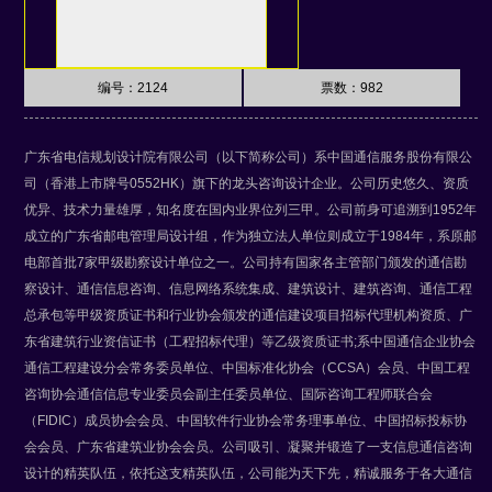
编号：2124
票数：
982
广东省电信规划设计院有限公司（以下简称公司）系中国通信服务股份有限公
司（香港上市牌号0552HK）旗下的龙头咨询设计企业。公司历史悠久、资质
优异、技术力量雄厚，知名度在国内业界位列三甲。公司前身可追溯到1952年
成立的广东省邮电管理局设计组，作为独立法人单位则成立于1984年，系原邮
电部首批7家甲级勘察设计单位之一。公司持有国家各主管部门颁发的通信勘
察设计、通信信息咨询、信息网络系统集成、建筑设计、建筑咨询、通信工程
总承包等甲级资质证书和行业协会颁发的通信建设项目招标代理机构资质、广
东省建筑行业资信证书（工程招标代理）等乙级资质证书;系中国通信企业协会
通信工程建设分会常务委员单位、中国标准化协会（CCSA）会员、中国工程
咨询协会通信信息专业委员会副主任委员单位、国际咨询工程师联合会
（FIDIC）成员协会会员、中国软件行业协会常务理事单位、中国招标投标协
会会员、广东省建筑业协会会员。公司吸引、凝聚并锻造了一支信息通信咨询
设计的精英队伍，依托这支精英队伍，公司能为天下先，精诚服务于各大通信