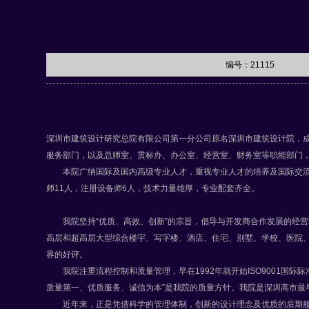
编号：21115
深圳市建筑设计研究总院有限公司第一分公司原名深圳市建筑设计院，
服务部门，以及总师室、贯标办、办公室、经营室、财务室等职能部门
本院广纳国际及国内高级专业人才，重视专业人才的培养及国际交流。现
师11人，注册设备师6人，技术力量雄厚，专业配套齐全。
我院坚持“优质、高效、创新”的宗旨，倡导与开发商合作发展的经营
高层和超高层大型综合楼宇、写字楼、酒店、住宅、别墅、学校、医院
界的好评。
我院注重流程控制和质量管理，早在1992年就开始ISO9001国际
质量第一、优质服务、诚信为本”是我院的质量方针。我院是深圳高市最
近年来，正是凭借科学的管理体制，创新的设计理念及优质的后期服