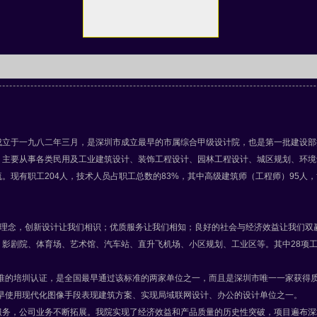
成立于一九八二年三月，是深圳市成立最早的市属综合甲级设计院，也是第一批建设部
，主要从事各类民用及工业建筑设计、装饰工程设计、园林工程设计、城区规划、环境
有职工204人，技术人员占职工总数的83%，其中高级建筑师（工程师）95人，博
理念，创新设计让我们相识；优质服务让我们相知；良好的社会与经济效益让我们双
、影剧院、体育场、艺术馆、汽车站、直升飞机场、小区规划、工业区等。其中28项
际准的培圳认证，是全国最早通过该标准的两家单位之一，而且是深圳市唯一一家获得质量
早使用现代化图像手段表现建筑方案、实现局域联网设计、办公的设计单位之一。
务，公司业务不断拓展。我院实现了经济效益和产品质量的历史性突破，项目遍布深