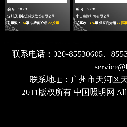
编 号：
38003
编 号：
33031
深圳茂硕电源科技股份有限公司
中山泰腾灯饰有限公司
总票数：
764
票
供应商介绍
>>投票
总票数：
474
票
供应商介绍
>>投
编 号：
21010
编 号：
21005
联系电话：020-85530605、855
北京尚光照明系统工程有限公司
深圳市聚佳源实业有限公司
总票数：
763
票
公司介绍
>>投票
总票数：
717
票
公司介绍
>>投票
service@l
联系地址：广州市天河区天河
2011版权所有 中国照明网 All Ri
编 号：
35010
编 号：
36009
中山市诺仕迈照明电器有限公司
中山市琪朗灯饰厂有限公司
总票数：
508
票
供应商介绍
>>投票
总票数：
702
票
供应商介绍
>>投