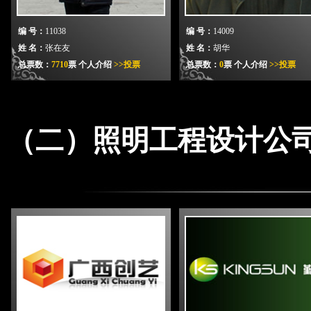
编 号：
11038
编 号：
14009
姓 名：
张在友
姓 名：
胡华
总票数：
7710
票
个人介绍
>>投票
总票数：
0
票
个人介绍
>>投票
（二）照明工程设计公
编 号：
11019
编 号：
11021
姓 名：
张正洲
姓 名：
吴一禹