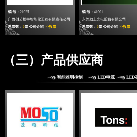
总票数：
2251
票
个人介绍
>>投票
总票数：
3399
票
个人介绍
>>投票
编 号：
21025
编 号：
41001
广西创艺楼宇智能化工程有限责任公司
东莞勤上光电股份有限公司
总票数：
0
票
公司介绍
>>投票
总票数：
0
票
公司介绍
>>投票
（三）产品供应商
智能照明控制
LED电源
LED
编 号：
21021
编 号：
21014
编 号：
11012
编 号：
11010
四川省朗迪照明工程有限公司
上海同华照明设计有限公司
姓 名：
何永昌
姓 名：
林湧金
总票数：
473
票
公司介绍
>>投票
总票数：
975
票
公司介绍
>>投票
总票数：
17585
票
个人介绍
>>投票
总票数：
3737
票
个人介绍
>>投票