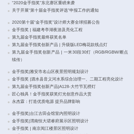
“2020金手指奖”东北赛区重磅来袭
关于开展“第十届金手指奖评选”申报工作的通知
2020第十届“金手指奖”设计师大赛全球招募公告
金手指奖 | 福建考亭湖夜游及亮化工程
第九届金手指奖最终获奖名单
第九届金手指奖创新产品 | 升级版LED梅花款线点灯
第九届金手指奖创新产品 | 一米30段30灯（RGB/RGBW/断点
续传）
金手指奖|雅安市名山区夜景照明规划设计
金手指奖 |泗水县音义河水系综合治理一、二期工程亮化设计
第九届金手指奖创新产品|A128-大竹节瓦楞灯
匠心独具！金手指奖获奖灯光创意作品大赏
永杰霖：打造优质电源 提升品牌影响
金手指奖|台江古田会馆室内照明设计
金手指奖|渭南恒大珺睿府展示区照明设计
金手指奖 | 南京阅江楼景区照明设计