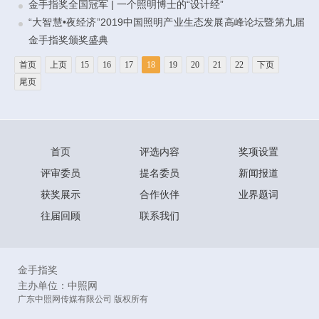
金手指奖全国冠军 | 一个照明博士的“设计经”
“大智慧•夜经济”2019中国照明产业生态发展高峰论坛暨第九届
金手指奖颁奖盛典
首页
上页
15
16
17
18
19
20
21
22
下页
尾页
首页
评选内容
奖项设置
评审委员
提名委员
新闻报道
获奖展示
合作伙伴
业界题词
往届回顾
联系我们
金手指奖
主办单位：中照网
广东中照网传媒有限公司 版权所有