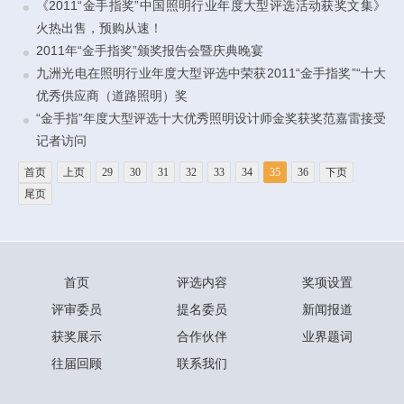
《2011“金手指奖”中国照明行业年度大型评选活动获奖文集》
火热出售，预购从速！
2011年“金手指奖”颁奖报告会暨庆典晚宴
九洲光电在照明行业年度大型评选中荣获2011“金手指奖”“十大
优秀供应商（道路照明）奖
“金手指”年度大型评选十大优秀照明设计师金奖获奖范嘉雷接受
记者访问
首页
上页
29
30
31
32
33
34
35
36
下页
尾页
首页
评选内容
奖项设置
评审委员
提名委员
新闻报道
获奖展示
合作伙伴
业界题词
往届回顾
联系我们