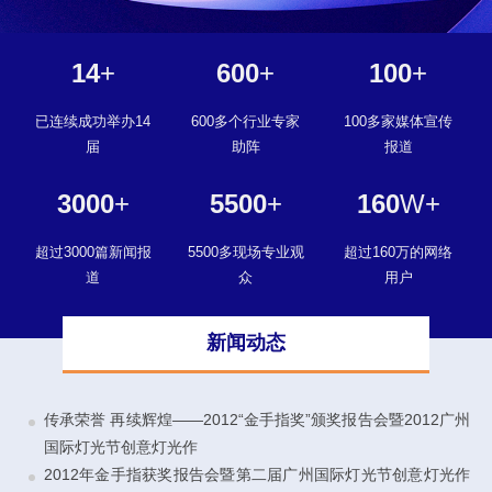
14
+
600
+
100
+
已连续成功举办14
600多个行业专家
100多家媒体宣传
届
助阵
报道
3000
+
5500
+
160
W+
超过3000篇新闻报
5500多现场专业观
超过160万的网络
道
众
用户
新闻动态
传承荣誉 再续辉煌——2012“金手指奖”颁奖报告会暨2012广州
国际灯光节创意灯光作
2012年金手指获奖报告会暨第二届广州国际灯光节创意灯光作